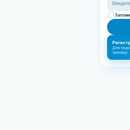
Запом
Регист
Для подо
тренеру